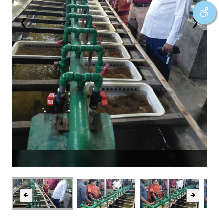
❮
❯
🡸
🡺