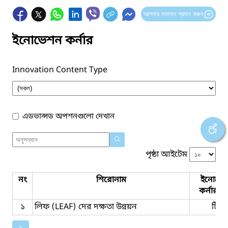
আপনার মতামত প্রদান করুন
ইনোভেশন কর্নার
Innovation Content Type
এডভান্সড অপশনগুলো দেখান
পৃষ্ঠা আইটেম
নং
শিরোনাম
ইনোভে
কর্নার ট
১
লিফ (LEAF) দের দক্ষতা উন্নয়ন
টিম