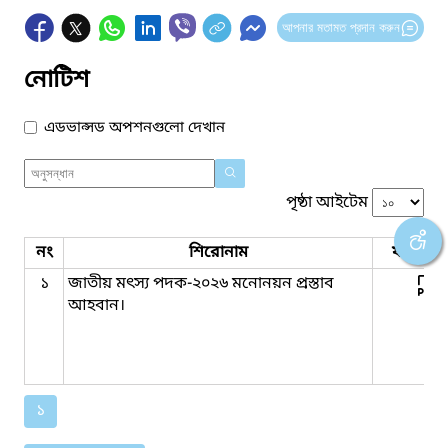
আপনার মতামত প্রদান করুন
নোটিশ
এডভান্সড অপশনগুলো দেখান
পৃষ্ঠা আইটেম
নং
শিরোনাম
ফাইল সম
১
জাতীয় মৎস্য পদক-২০২৬ মনোনয়ন প্রস্তাব
আহবান।
১